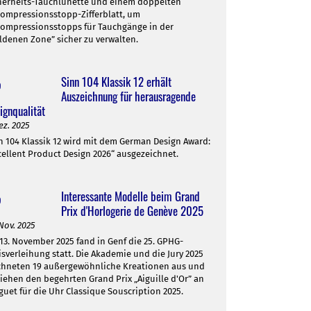
herheits-Tauchlünette und einem doppelten
ompressionsstopp-Zifferblatt, um
ompressionsstopps für Tauchgänge in der
ldenen Zone” sicher zu verwalten.
Sinn 104 Klassik 12 erhält
Auszeichnung für herausragende
ignqualität
ez. 2025
n 104 Klassik 12 wird mit dem German Design Award:
cellent Product Design 2026“ ausgezeichnet.
Interessante Modelle beim Grand
Prix d'Horlogerie de Genève 2025
 Nov. 2025
13. November 2025 fand in Genf die 25. GPHG-
isverleihung statt. Die Akademie und die Jury 2025
chneten 19 außergewöhnliche Kreationen aus und
liehen den begehrten Grand Prix „Aiguille d'Or” an
guet für die Uhr Classique Souscription 2025.