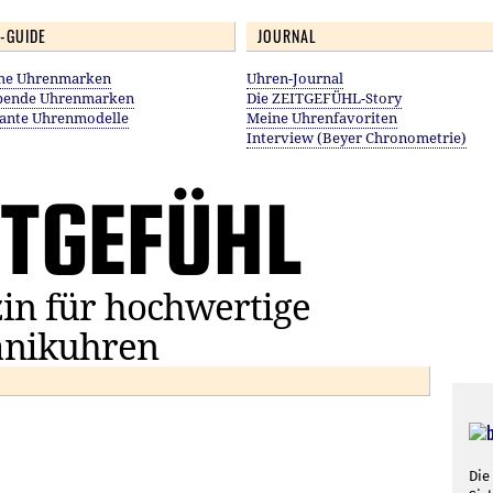
-GUIDE
JOURNAL
che Uhrenmarken
Uhren-Journal
bende Uhrenmarken
Die ZEITGEFÜHL-Story
sante Uhrenmodelle
Meine Uhrenfavoriten
Interview (Beyer Chronometrie)
ITGEFÜHL
in für hochwertige
nikuhren
Die