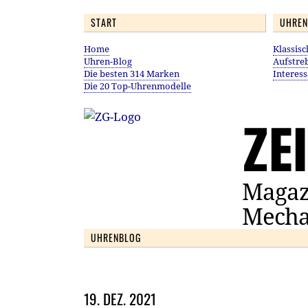
START
UHREN
Home
Klassis
Uhren-Blog
Aufstre
Die besten 314 Marken
Interes
Die 20 Top-Uhrenmodelle
ZE
Magaz
Mecha
UHRENBLOG
19. DEZ. 2021