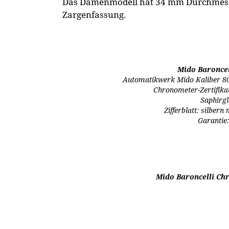
Das Damenmodell hat 34 mm Durchmesser
Zargenfassung.
Mido Baroncel
Automatikwerk Mido Kaliber 80
Chronometer-Zertifika
Saphirgl
Zifferblatt: silbern
Garantie:
Mido Baroncelli Chr