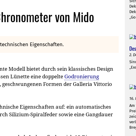
Sic
Dek
 Chronometer von Mido
Dek
„Go
technischen Eigenschaften.
Des
2. D
Sin
„Ex
nte Modell bietet durch sein klassisches Design
ssen Lünette eine doppelte
Godronierung
n, geschwungenen Formen der Galleria Vittorio
16.
Am 
chnische Eigenschaften auf: ein automatisches
Pre
ch Silizium-Spiralfeder sowie eine Gangdauer
zei
ver
Bre